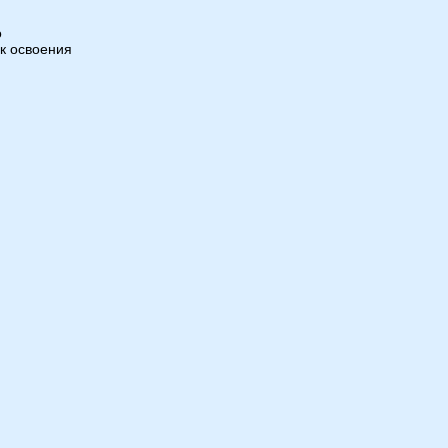
о
к освоения