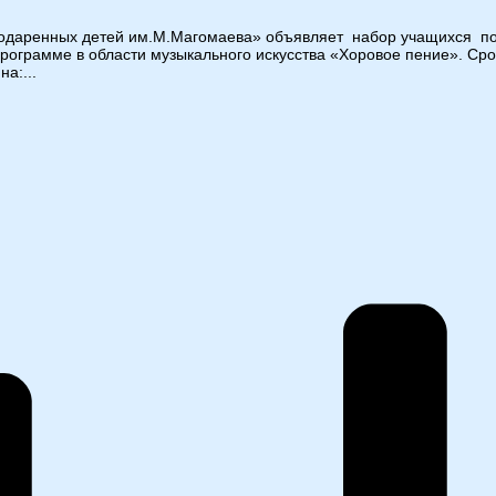
я одаренных детей им.М.Магомаева» объявляет набор учащихся п
грамме в области музыкального искусства «Хоровое пение». Сро
а:...