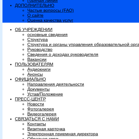
Горячая линия
ДОПОЛНИТЕЛЬНО
Частые вопросы (FAQ)
О сайте
Оценка качества услуг
ОБ УЧРЕЖДЕНИИ
основные сведения
Структура
Структура и органы управления образовательной орг
Руководство
Сведения о доходах руководителя
Вакансии
ПОЛЬЗОВАТЕЛЯМ
Аудиокниги
Анонсы
ОФИЦИАЛЬНО
Направления деятельности
Документы
Устав/Положение
ПРЕСС-ЦЕНТР
Новости
Фотогалерея
Видеогалерея
СВЯЗАТЬСЯ С НАМИ
Контакты
Визитная карточка
Электронная приемная директора
Обратная связь