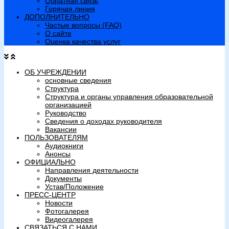
Обратная связь
Горячая линия
ДОПОЛНИТЕЛЬНО
Частые вопросы (FAQ)
О сайте
Оценка качества услуг
ОБ УЧРЕЖДЕНИИ
основные сведения
Структура
Структура и органы управления образовательной
организацией
Руководство
Сведения о доходах руководителя
Вакансии
ПОЛЬЗОВАТЕЛЯМ
Аудиокниги
Анонсы
ОФИЦИАЛЬНО
Направления деятельности
Документы
Устав/Положение
ПРЕСС-ЦЕНТР
Новости
Фотогалерея
Видеогалерея
СВЯЗАТЬСЯ С НАМИ