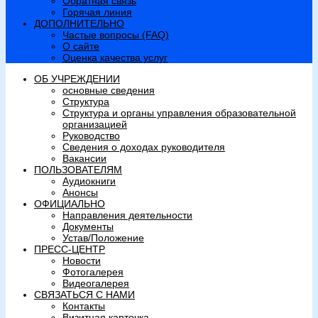
Обратная связь
Горячая линия
ДОПОЛНИТЕЛЬНО
Частые вопросы (FAQ)
О сайте
Оценка качества услуг
ОБ УЧРЕЖДЕНИИ
основные сведения
Структура
Структура и органы управления образовательной
организацией
Руководство
Сведения о доходах руководителя
Вакансии
ПОЛЬЗОВАТЕЛЯМ
Аудиокниги
Анонсы
ОФИЦИАЛЬНО
Направления деятельности
Документы
Устав/Положение
ПРЕСС-ЦЕНТР
Новости
Фотогалерея
Видеогалерея
СВЯЗАТЬСЯ С НАМИ
Контакты
Визитная карточка