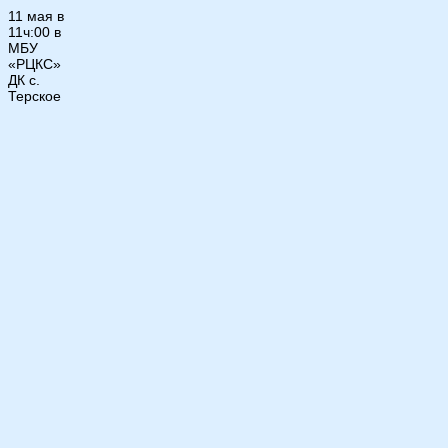
11 мая в
11ч:00 в
МБУ
«РЦКС»
ДК с.
Терское