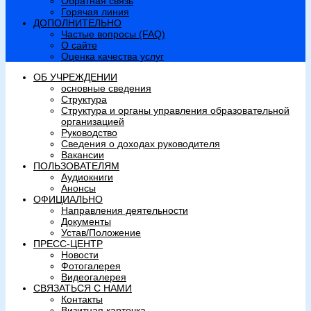
Обратная связь
Горячая линия
ДОПОЛНИТЕЛЬНО
Частые вопросы (FAQ)
О сайте
Оценка качества услуг
ОБ УЧРЕЖДЕНИИ
основные сведения
Структура
Структура и органы управления образовательной
организацией
Руководство
Сведения о доходах руководителя
Вакансии
ПОЛЬЗОВАТЕЛЯМ
Аудиокниги
Анонсы
ОФИЦИАЛЬНО
Направления деятельности
Документы
Устав/Положение
ПРЕСС-ЦЕНТР
Новости
Фотогалерея
Видеогалерея
СВЯЗАТЬСЯ С НАМИ
Контакты
Визитная карточка