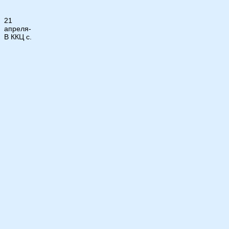
21
апреля-
В ККЦ с.