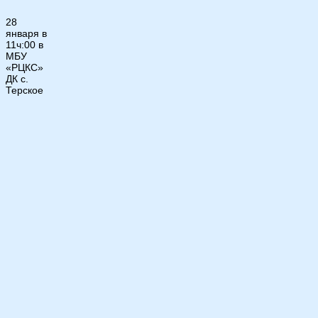
28
января в
11ч:00 в
МБУ
«РЦКС»
ДК с.
Терское