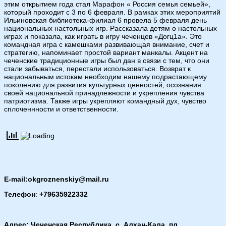
этим открытием года стал Марафон « Россия семья семьей»,
который проходит с 3 по 6 февраля. В рамках этих мероприятий
Ильиновская библиотека-филиал 6 провела 5 февраля день
национальных настольных игр. Рассказала детям о настольных
играх и показала, как играть в игру чеченцев «Догц1а». Это
командная игра с камешками развивающая внимание, счет и
стратегию, напоминает простой вариант манкалы. Акцент на
чеченские традиционные игры был дан в связи с тем, что они
стали забываться, перестали использоваться. Возврат к
национальным истокам необходим нашему подрастающему
поколению для развития культурных ценностей, осознания
своей национальной принадлежности и укрепления чувства
патриотизма. Также игры укрепляют командный дух, чувство
сплоченнности и ответственности.
E-mail:okgroznenskiy@mail.ru
Телефон
:
+79635922332
Адрес: Чеченская Республика, с. Алхан-Кала, пл.