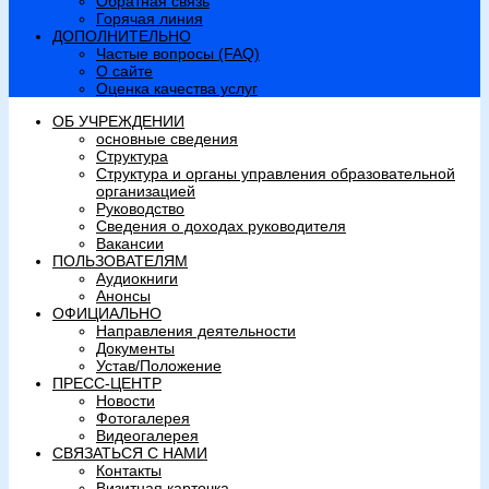
Обратная связь
Горячая линия
ДОПОЛНИТЕЛЬНО
Частые вопросы (FAQ)
О сайте
Оценка качества услуг
ОБ УЧРЕЖДЕНИИ
основные сведения
Структура
Структура и органы управления образовательной
организацией
Руководство
Сведения о доходах руководителя
Вакансии
ПОЛЬЗОВАТЕЛЯМ
Аудиокниги
Анонсы
ОФИЦИАЛЬНО
Направления деятельности
Документы
Устав/Положение
ПРЕСС-ЦЕНТР
Новости
Фотогалерея
Видеогалерея
СВЯЗАТЬСЯ С НАМИ
Контакты
Визитная карточка