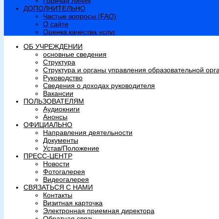
Горячая линия
ДОПОЛНИТЕЛЬНО
Частые вопросы (FAQ)
О сайте
Оценка качества услуг
ОБ УЧРЕЖДЕНИИ
основные сведения
Структура
Структура и органы управления образовательной орг
Руководство
Сведения о доходах руководителя
Вакансии
ПОЛЬЗОВАТЕЛЯМ
Аудиокниги
Анонсы
ОФИЦИАЛЬНО
Направления деятельности
Документы
Устав/Положение
ПРЕСС-ЦЕНТР
Новости
Фотогалерея
Видеогалерея
СВЯЗАТЬСЯ С НАМИ
Контакты
Визитная карточка
Электронная приемная директора
Обратная связь