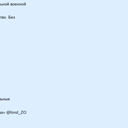
ьной военной
тво. Без
льные
ва» @fond_ZO.