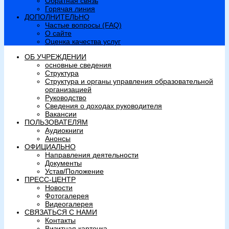
Обратная связь
Горячая линия
ДОПОЛНИТЕЛЬНО
Частые вопросы (FAQ)
О сайте
Оценка качества услуг
ОБ УЧРЕЖДЕНИИ
основные сведения
Структура
Структура и органы управления образовательной
организацией
Руководство
Сведения о доходах руководителя
Вакансии
ПОЛЬЗОВАТЕЛЯМ
Аудиокниги
Анонсы
ОФИЦИАЛЬНО
Направления деятельности
Документы
Устав/Положение
ПРЕСС-ЦЕНТР
Новости
Фотогалерея
Видеогалерея
СВЯЗАТЬСЯ С НАМИ
Контакты
Визитная карточка