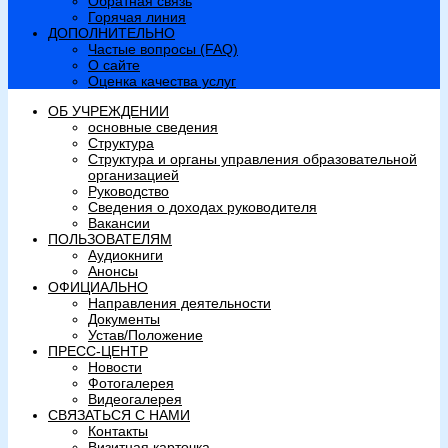
Обратная связь
Горячая линия
ДОПОЛНИТЕЛЬНО
Частые вопросы (FAQ)
О сайте
Оценка качества услуг
ОБ УЧРЕЖДЕНИИ
основные сведения
Структура
Структура и органы управления образовательной
организацией
Руководство
Сведения о доходах руководителя
Вакансии
ПОЛЬЗОВАТЕЛЯМ
Аудиокниги
Анонсы
ОФИЦИАЛЬНО
Направления деятельности
Документы
Устав/Положение
ПРЕСС-ЦЕНТР
Новости
Фотогалерея
Видеогалерея
СВЯЗАТЬСЯ С НАМИ
Контакты
Визитная карточка