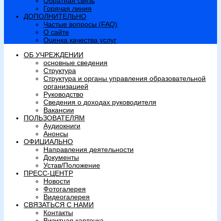
Обратная связь
Горячая линия
ДОПОЛНИТЕЛЬНО
Частые вопросы (FAQ)
О сайте
Оценка качества услуг
ОБ УЧРЕЖДЕНИИ
основные сведения
Структура
Структура и органы управления образовательной
организацией
Руководство
Сведения о доходах руководителя
Вакансии
ПОЛЬЗОВАТЕЛЯМ
Аудиокниги
Анонсы
ОФИЦИАЛЬНО
Направления деятельности
Документы
Устав/Положение
ПРЕСС-ЦЕНТР
Новости
Фотогалерея
Видеогалерея
СВЯЗАТЬСЯ С НАМИ
Контакты
Визитная карточка