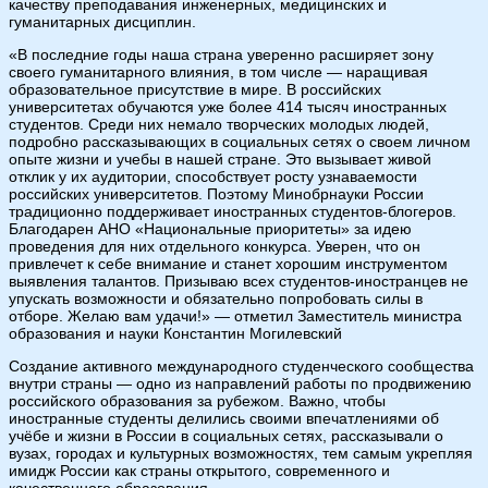
качеству преподавания инженерных, медицинских и
гуманитарных дисциплин.
«В последние годы наша страна уверенно расширяет зону
своего гуманитарного влияния, в том числе — наращивая
образовательное присутствие в мире. В российских
университетах обучаются уже более 414 тысяч иностранных
студентов. Среди них немало творческих молодых людей,
подробно рассказывающих в социальных сетях о своем личном
опыте жизни и учебы в нашей стране. Это вызывает живой
отклик у их аудитории, способствует росту узнаваемости
российских университетов. Поэтому Минобрнауки России
традиционно поддерживает иностранных студентов-блогеров.
Благодарен АНО «Национальные приоритеты» за идею
проведения для них отдельного конкурса. Уверен, что он
привлечет к себе внимание и станет хорошим инструментом
выявления талантов. Призываю всех студентов-иностранцев не
упускать возможности и обязательно попробовать силы в
отборе. Желаю вам удачи!» — отметил Заместитель министра
образования и науки Константин Могилевский
Создание активного международного студенческого сообщества
внутри страны — одно из направлений работы по продвижению
российского образования за рубежом. Важно, чтобы
иностранные студенты делились своими впечатлениями об
учёбе и жизни в России в социальных сетях, рассказывали о
вузах, городах и культурных возможностях, тем самым укрепляя
имидж России как страны открытого, современного и
качественного образования.