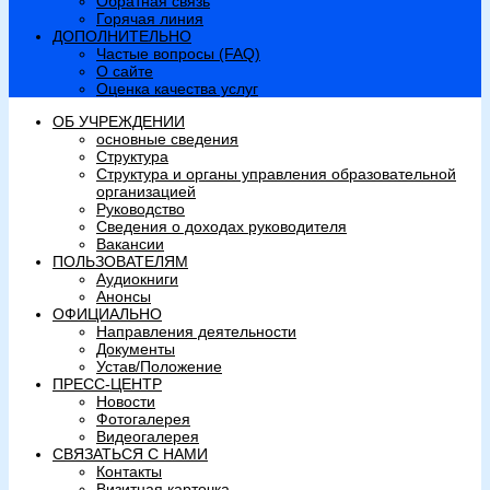
Обратная связь
Горячая линия
ДОПОЛНИТЕЛЬНО
Частые вопросы (FAQ)
О сайте
Оценка качества услуг
ОБ УЧРЕЖДЕНИИ
основные сведения
Структура
Структура и органы управления образовательной
организацией
Руководство
Сведения о доходах руководителя
Вакансии
ПОЛЬЗОВАТЕЛЯМ
Аудиокниги
Анонсы
ОФИЦИАЛЬНО
Направления деятельности
Документы
Устав/Положение
ПРЕСС-ЦЕНТР
Новости
Фотогалерея
Видеогалерея
СВЯЗАТЬСЯ С НАМИ
Контакты
Визитная карточка