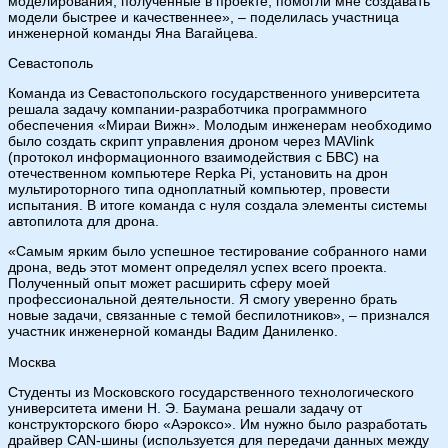
моделирования, полученные в проекте, помогли мне создавать
модели быстрее и качественнее», – поделилась участница
инженерной команды Яна Вагайцева.
Севастополь
Команда из Севастопольского государственного университета
решала задачу компании-разработчика программного
обеспечения «Мираи Вижн». Молодым инженерам необходимо
было создать скрипт управления дроном через MAVlink
(протокол информационного взаимодействия с БВС) на
отечественном компьютере Repka Pi, установить на дрон
мультироторного типа одноплатный компьютер, провести
испытания. В итоге команда с нуля создала элементы системы
автопилота для дрона.
«Самым ярким было успешное тестирование собранного нами
дрона, ведь этот момент определял успех всего проекта.
Полученный опыт может расширить сферу моей
профессиональной деятельности. Я смогу уверенно брать
новые задачи, связанные с темой беспилотников», – признался
участник инженерной команды Вадим Даниленко.
Москва
Студенты из Московского государственного технологического
университета имени Н. Э. Баумана решали задачу от
конструкторского бюро «Аэроксо». Им нужно было разработать
драйвер CAN-шины (используется для передачи данных между