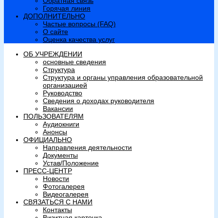
Обратная связь
Горячая линия
ДОПОЛНИТЕЛЬНО
Частые вопросы (FAQ)
О сайте
Оценка качества услуг
ОБ УЧРЕЖДЕНИИ
основные сведения
Структура
Структура и органы управления образовательной
организацией
Руководство
Сведения о доходах руководителя
Вакансии
ПОЛЬЗОВАТЕЛЯМ
Аудиокниги
Анонсы
ОФИЦИАЛЬНО
Направления деятельности
Документы
Устав/Положение
ПРЕСС-ЦЕНТР
Новости
Фотогалерея
Видеогалерея
СВЯЗАТЬСЯ С НАМИ
Контакты
Визитная карточка