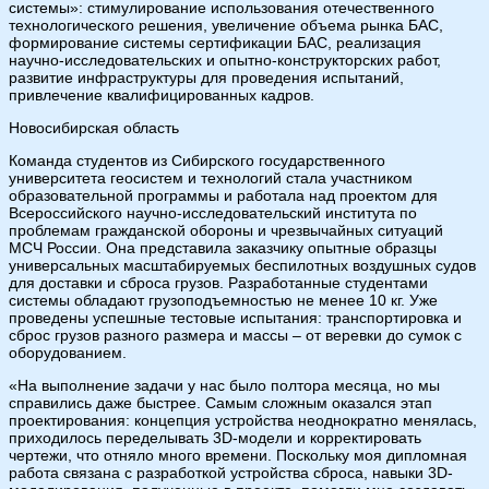
системы»: стимулирование использования отечественного
технологического решения, увеличение объема рынка БАС,
формирование системы сертификации БАС, реализация
научно-исследовательских и опытно-конструкторских работ,
развитие инфраструктуры для проведения испытаний,
привлечение квалифицированных кадров.
Новосибирская область
Команда студентов из Сибирского государственного
университета геосистем и технологий стала участником
образовательной программы и работала над проектом для
Всероссийского научно-исследовательский института по
проблемам гражданской обороны и чрезвычайных ситуаций
МСЧ России. Она представила заказчику опытные образцы
универсальных масштабируемых беспилотных воздушных судов
для доставки и сброса грузов. Разработанные студентами
системы обладают грузоподъемностью не менее 10 кг. Уже
проведены успешные тестовые испытания: транспортировка и
сброс грузов разного размера и массы – от веревки до сумок с
оборудованием.
«На выполнение задачи у нас было полтора месяца, но мы
справились даже быстрее. Самым сложным оказался этап
проектирования: концепция устройства неоднократно менялась,
приходилось переделывать 3D-модели и корректировать
чертежи, что отняло много времени. Поскольку моя дипломная
работа связана с разработкой устройства сброса, навыки 3D-