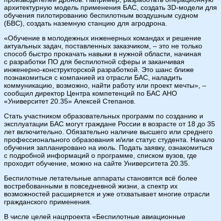
архитектурную модель применения БАС, создать 3D-модели для
обучения пилотированию беспилотным воздушным судном
(БВС), создать наземную станцию для агродрона.
«Обучение в молодежных инженерных командах и решение
актуальных задач, поставленных заказчиком, – это не только
способ быстро прокачать навыки в нужной области, начиная
с разработки ПО для беспилотной сферы и заканчивая
инженерно-конструкторской разработкой. Это шанс ближе
познакомиться с компанией из отрасли БАС, наладить
коммуникацию, возможно, найти работу или проект мечты», –
сообщил директор Центра компетенций по БАС АНО
«Университет 20.35» Алексей Степанов.
Стать участником образовательных программ по созданию и
эксплуатации БАС могут граждане России в возрасте от 18 до 35
лет включительно. Обязательно наличие высшего или среднего
профессионального образования и/или статус студента. Начало
обучения запланировано на июль. Подать заявку, ознакомиться
с подробной информаций о программе, списком вузов, где
проходит обучение, можно на сайте Университета 20.35.
Беспилотные летательные аппараты становятся всё более
востребованными в повседневной жизни, а спектр их
возможностей расширяется и уже отхватывает многие отрасли
гражданского применения.
В числе целей нацпроекта «Беспилотные авиационные