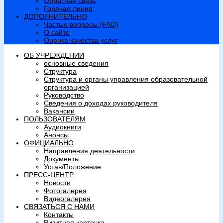
Обратная связь
Горячая линия
ДОПОЛНИТЕЛЬНО
Частые вопросы (FAQ)
О сайте
Оценка качества услуг
ОБ УЧРЕЖДЕНИИ
основные сведения
Структура
Структура и органы управления образовательной
организацией
Руководство
Сведения о доходах руководителя
Вакансии
ПОЛЬЗОВАТЕЛЯМ
Аудиокниги
Анонсы
ОФИЦИАЛЬНО
Направления деятельности
Документы
Устав/Положение
ПРЕСС-ЦЕНТР
Новости
Фотогалерея
Видеогалерея
СВЯЗАТЬСЯ С НАМИ
Контакты
Визитная карточка