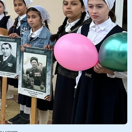
йны-наших