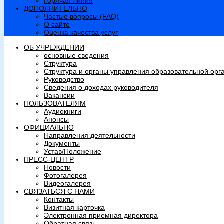
Горячая линия
ДОПОЛНИТЕЛЬНО
Частые вопросы (FAQ)
О сайте
Оценка качества услуг
ОБ УЧРЕЖДЕНИИ
основные сведения
Структура
Структура и органы управления образовательной орг
Руководство
Сведения о доходах руководителя
Вакансии
ПОЛЬЗОВАТЕЛЯМ
Аудиокниги
Анонсы
ОФИЦИАЛЬНО
Направления деятельности
Документы
Устав/Положение
ПРЕСС-ЦЕНТР
Новости
Фотогалерея
Видеогалерея
СВЯЗАТЬСЯ С НАМИ
Контакты
Визитная карточка
Электронная приемная директора
Обратная связь