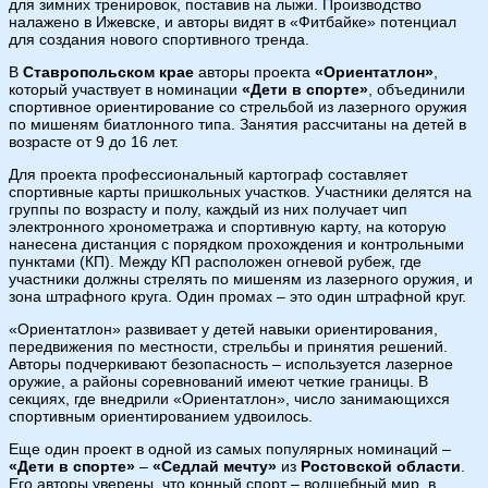
для зимних тренировок, поставив на лыжи. Производство
налажено в Ижевске, и авторы видят в «Фитбайке» потенциал
для создания нового спортивного тренда.
В
Ставропольском крае
авторы проекта
«Ориентатлон»
,
который участвует в номинации
«Дети в спорте»
, объединили
спортивное ориентирование со стрельбой из лазерного оружия
по мишеням биатлонного типа. Занятия рассчитаны на детей в
возрасте от 9 до 16 лет.
Для проекта профессиональный картограф составляет
спортивные карты пришкольных участков. Участники делятся на
группы по возрасту и полу, каждый из них получает чип
электронного хронометража и спортивную карту, на которую
нанесена дистанция с порядком прохождения и контрольными
пунктами (КП). Между КП расположен огневой рубеж, где
участники должны стрелять по мишеням из лазерного оружия, и
зона штрафного круга. Один промах – это один штрафной круг.
«Ориентатлон» развивает у детей навыки ориентирования,
передвижения по местности, стрельбы и принятия решений.
Авторы подчеркивают безопасность – используется лазерное
оружие, а районы соревнований имеют четкие границы. В
секциях, где внедрили «Ориентатлон», число занимающихся
спортивным ориентированием удвоилось.
Еще один проект в одной из самых популярных номинаций –
«Дети в спорте»
–
«Седлай мечту»
из
Ростовской области
.
Его авторы уверены, что конный спорт – волшебный мир, в