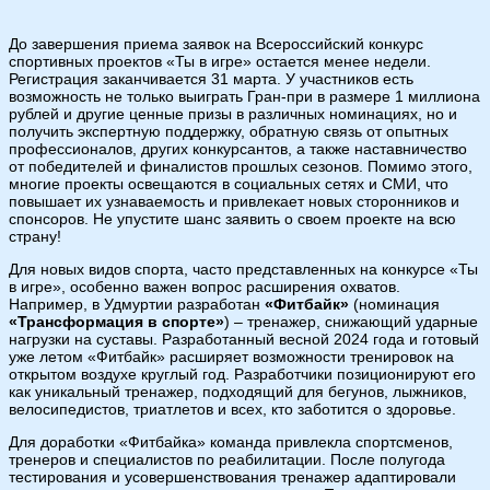
До завершения приема заявок на Всероссийский конкурс
спортивных проектов «Ты в игре» остается менее недели.
Регистрация заканчивается 31 марта. У участников есть
возможность не только выиграть Гран-при в размере 1 миллиона
рублей и другие ценные призы в различных номинациях, но и
получить экспертную поддержку, обратную связь от опытных
профессионалов, других конкурсантов, а также наставничество
от победителей и финалистов прошлых сезонов. Помимо этого,
многие проекты освещаются в социальных сетях и СМИ, что
повышает их узнаваемость и привлекает новых сторонников и
спонсоров. Не упустите шанс заявить о своем проекте на всю
страну!
Для новых видов спорта, часто представленных на конкурсе «Ты
в игре», особенно важен вопрос расширения охватов.
Например, в Удмуртии разработан
«Фитбайк»
(номинация
«Трансформация в спорте»
) – тренажер, снижающий ударные
нагрузки на суставы. Разработанный весной 2024 года и готовый
уже летом «Фитбайк» расширяет возможности тренировок на
открытом воздухе круглый год. Разработчики позиционируют его
как уникальный тренажер, подходящий для бегунов, лыжников,
велосипедистов, триатлетов и всех, кто заботится о здоровье.
Для доработки «Фитбайка» команда привлекла спортсменов,
тренеров и специалистов по реабилитации. После полугода
тестирования и усовершенствования тренажер адаптировали