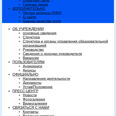
Обратная связь
Горячая линия
ДОПОЛНИТЕЛЬНО
Частые вопросы (FAQ)
О сайте
Оценка качества услуг
ОБ УЧРЕЖДЕНИИ
основные сведения
Структура
Структура и органы управления образовательной
организацией
Руководство
Сведения о доходах руководителя
Вакансии
ПОЛЬЗОВАТЕЛЯМ
Аудиокниги
Анонсы
ОФИЦИАЛЬНО
Направления деятельности
Документы
Устав/Положение
ПРЕСС-ЦЕНТР
Новости
Фотогалерея
Видеогалерея
СВЯЗАТЬСЯ С НАМИ
Контакты
Визитная карточка