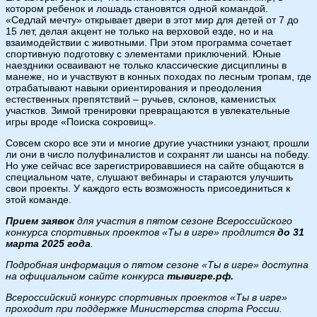
котором ребенок и лошадь становятся одной командой.
«Седлай мечту» открывает двери в этот мир для детей от 7 до
15 лет, делая акцент не только на верховой езде, но и на
взаимодействии с животными. При этом программа сочетает
спортивную подготовку с элементами приключений. Юные
наездники осваивают не только классические дисциплины в
манеже, но и участвуют в конных походах по лесным тропам, где
отрабатывают навыки ориентирования и преодоления
естественных препятствий – ручьев, склонов, каменистых
участков. Зимой тренировки превращаются в увлекательные
игры вроде «Поиска сокровищ».
Совсем скоро все эти и многие другие участники узнают, прошли
ли они в число полуфиналистов и сохранят ли шансы на победу.
Но уже сейчас все зарегистрировавшиеся на сайте общаются в
специальном чате, слушают вебинары и стараются улучшить
свои проекты. У каждого есть возможность присоединиться к
этой команде.
Прием заявок
для участия в пятом сезоне Всероссийского
конкурса спортивных проектов «Ты в игре» продлится
до 31
марта 2025 года
.
Подробная информация о пятом сезоне «Ты в игре» доступна
на официальном сайте конкурса
тывигре.рф.
Всероссийский конкурс спортивных проектов «Ты в игре»
проходит при поддержке Министерства спорта России.