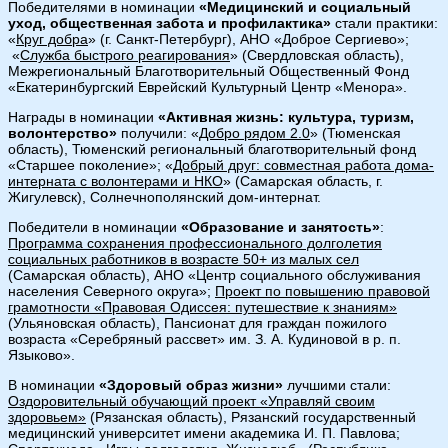
Победителями в номинации
«Медицинский и социальный
уход, общественная забота и профилактика»
стали практики:
«
Круг добра
» (г. Санкт-Петербург), АНО «Доброе Сергиево»;
«
Служба быстрого реагирования
» (Свердловская область),
Межрегиональный Благотворительный Общественный Фонд
«Екатеринбургский Еврейский Культурный Центр «Менора».
Награды в номинации
«Активная жизнь: культура, туризм,
волонтерство»
получили: «
Добро рядом 2.0
» (Тюменская
область), Тюменский региональный благотворительный фонд
«Старшее поколение»; «
Добрый друг: совместная работа дома-
интерната с волонтерами и НКО
» (Самарская область, г.
Жигулевск), Солнечнополянский дом-интернат.
Победители в номинации
«Образование и занятость»
:
Программа сохранения профессионального долголетия
социальных работников в возрасте 50+ из малых сел
(Самарская область), АНО «Центр социального обслуживания
населения Северного округа»;
Проект по повышению правовой
грамотности «Правовая Одиссея: путешествие к знаниям»
(Ульяновская область), Пансионат для граждан пожилого
возраста «Серебряный рассвет» им. З. А. Кудиновой в р. п.
Языково».
В номинации
«Здоровый образ жизни»
лучшими стали:
Оздоровительный обучающий проект «Управляй своим
здоровьем»
(Рязанская область), Рязанский государственный
медицинский университет имени академика И. П. Павлова;