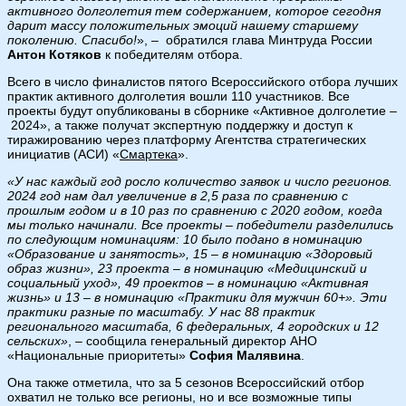
активного долголетия тем содержанием, которое сегодня
дарит массу положительных эмоций нашему старшему
поколению. Спасибо!
», – обратился глава Минтруда России
Антон Котяков
к победителям отбора.
Всего в число финалистов пятого Всероссийского отбора лучших
практик активного долголетия вошли 110 участников. Все
проекты будут опубликованы в сборнике «Активное долголетие –
2024», а также получат экспертную поддержку и доступ к
тиражированию через платформу Агентства стратегических
инициатив (АСИ) «
Смартека
».
«У нас каждый год росло количество заявок и число регионов.
2024 год нам дал увеличение в 2,5 раза по сравнению с
прошлым годом и в 10 раз по сравнению с 2020 годом, когда
мы только начинали. Все проекты – победители разделились
по следующим номинациям: 10 было подано в номинацию
«Образование и занятость», 15 – в номинацию «Здоровый
образ жизни», 23 проекта – в номинацию «Медицинский и
социальный уход», 49 проектов – в номинацию «Активная
жизнь» и 13 – в номинацию «Практики для мужчин 60+». Эти
практики разные по масштабу. У нас 88 практик
регионального масштаба, 6 федеральных, 4 городских и 12
сельских»
, – сообщила генеральный директор АНО
«Национальные приоритеты»
София Малявина
.
Она также отметила, что за 5 сезонов Всероссийский отбор
охватил не только все регионы, но и все возможные типы