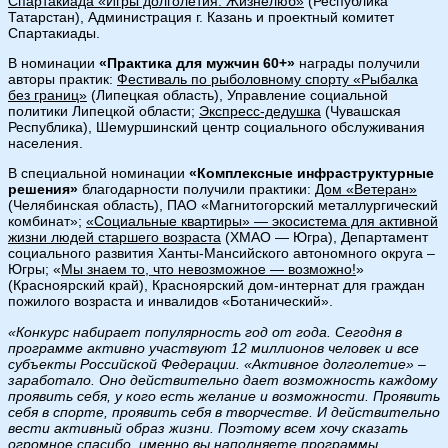
Спартакиада «Игры долголетия. Жизнелюб»
(Республика
Татарстан), Администрация г. Казань и проектный комитет
Спартакиады.
В номинации
«Практика для мужчин 60+»
награды получили
авторы практик:
Фестиваль по рыболовному спорту «Рыбалка
без границ»
(Липецкая область), Управление социальной
политики Липецкой области;
Экспресс-дедушка
(Чувашская
Республика), Шемуршинский центр социального обслуживания
населения.
В специальной номинации
«Комплексные инфраструктурные
решения»
благодарности получили практики:
Дом «Ветеран»
(Челябинская область), ПАО «Магнитогорский металлургический
комбинат»;
«Социальные квартиры» — экосистема для активной
жизни людей старшего возраста
(ХМАО — Югра), Департамент
социального развития Ханты-Мансийского автономного округа –
Югры; «
Мы знаем то, что невозможное — возможно!
»
(Красноярский край), Красноярский дом-интернат для граждан
пожилого возраста и инвалидов «Ботанический».
«
Конкурс набирает популярность год от года. Сегодня в
программе активно участвуют 12 миллионов человек и все
субъекты Российской Федерации. «Активное долголетие» –
заработало. Оно действительно дает возможность каждому
проявить себя, у кого есть желание и возможности. Проявить
себя в спорте, проявить себя в творчестве. И действительно
вести активный образ жизни. Поэтому всем хочу сказать
огромное спасибо, именно вы наполняете программы