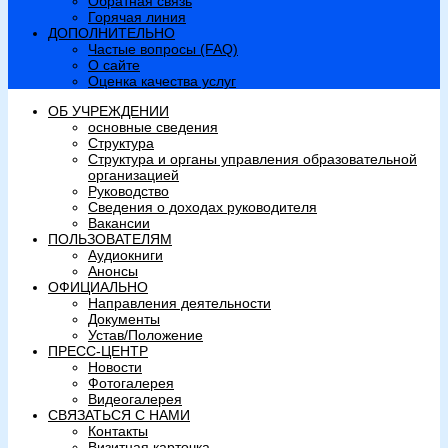
Обратная связь
Горячая линия
ДОПОЛНИТЕЛЬНО
Частые вопросы (FAQ)
О сайте
Оценка качества услуг
ОБ УЧРЕЖДЕНИИ
основные сведения
Структура
Структура и органы управления образовательной
организацией
Руководство
Сведения о доходах руководителя
Вакансии
ПОЛЬЗОВАТЕЛЯМ
Аудиокниги
Анонсы
ОФИЦИАЛЬНО
Направления деятельности
Документы
Устав/Положение
ПРЕСС-ЦЕНТР
Новости
Фотогалерея
Видеогалерея
СВЯЗАТЬСЯ С НАМИ
Контакты
Визитная карточка