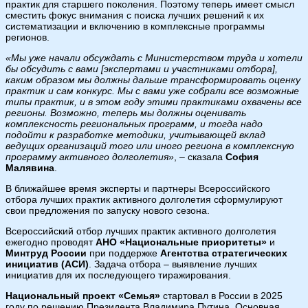
практик для старшего поколения. Поэтому теперь имеет смысл
сместить фокус внимания с поиска лучших решений к их
систематизации и включению в комплексные программы
регионов.
«Мы уже начали обсуждать с Министерством труда и хотели
бы обсудить с вами [экспертами и участниками отбора],
каким образом мы должны дальше трансформировать оценку
практик и сам конкурс. Мы с вами уже собрали все возможные
типы практик, и в этом году этими практиками охвачены все
регионы. Возможно, теперь мы должны оценивать
комплексность региональных программ, и тогда надо
подойти к разработке методики, учитывающей вклад
ведущих организаций того или иного региона в комплексную
программу активного долголетия»
, – сказала
София
Малявина
.
В ближайшее время эксперты и партнеры Всероссийского
отбора лучших практик активного долголетия сформулируют
свои предложения по запуску нового сезона.
Всероссийский отбор лучших практик активного долголетия
ежегодно проводят
АНО «Национальные приоритеты»
и
Минтруд России
при поддержке
Агентства стратегических
инициатив (АСИ)
. Задача отбора – выявление лучших
инициатив для их последующего тиражирования.
Национальный проект «Семья»
стартовал в России в 2025
году по решению Президента Владимира Путина. Основная