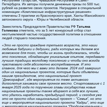
Республики Татарстан, Чувашской Республики и Санкт-
Петербурга. Их авторы получили денежные призы по 500 тыс.
рублей на развитие своих проектов. Наградами в специальной
номинации «Комплексные инфраструктурные решения»
отмечены 3 практики из Красноярского края, Ханты-Мансийского
автономного округа – Югры и Челябинской области.
Заместитель Председателя Правительства РФ
Татьяна
Голикова
отметила, что за 5 лет конкурсный отбор стал
неотъемлемой частью государственной политики в отношении
людей старшего поколения.
«Это не просто граждане третьего возраста, это наши
любимые бабушки и дедушки, ради которых мы делаем все
возможное для того, чтобы их жизнь продолжалась, чтобы
это поколение, обладающее уникальным опытом, передавало
лучшие традиции молодому поколению и чтобы оно всегда
чувствовало себя абсолютно востребованным. И это
главное, для чего мы с вами это делаем. 2024 год завершил
один из национальных проектов, которые были объявлены
нашим президентом, это национальный проект
“Демография”, где мероприятия по теме активного
долголетия занимали свое прочное место. Стартовавшие с 1
января 2025 года по поручению главы государства новые
национальные проекты также вбирают в себя все лучшее,
что удалось наработать предыдущий период, и сегодня уже
это не просто один национальный проект – “Семья”, но это
еще и мероприятия национального проекта “Кадры”, это еще
и мероприятия национального проекта “Продолжительная и