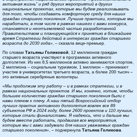
активная жизнь” и ряд других мероприятий в других
национальных проектах, которые мы будем реализовывать
для того, чтобы создавать комфортную среду для наших
граждан старшего поколения. Лучшие практики, которые мы
наработали, в том числе в рамках нашего с вами конкурса,
становятся и неотъемлемой частью разработанной
Правительством и планирующейся к принятию в ближайшее
время Стратегии действий в интересах граждан старшего
возраста до 2030 года»
, – сказала вице-премьер.
По словам
Татьяны Голиковой
, 12 миллионов граждан
старшего возраста участвуют в программах активного
долголетия. Из них 8,5 миллионов активно занимаются спортом,
2 миллиона – социальным туризмом, 1 миллион – принимают
участие в университетах третьего возраста, а более 200 тысяч –
это активные серебряные волонтеры.
«Мы продолжим эту работу – и в рамках стратегии, и в
рамках национальных проектов. И мы, конечно, хотим, чтобы
большее количество граждан старшего поколения были с
нами плечом к плечу. А наш пятый Всероссийский отбор
лучших практик активного долголетия вовлек все 89
субъектов РФ в 2024 году, более 2600 проектов и 110 лучших,
которые стали финалистами. Я надеюсь, что и дальше мы
будем вместе работать, продвигая все мероприятия,
которые мы с вами задумали для наших уважаемых граждан
старшего поколения»
, – подчеркнула
Татьяна Голикова
.