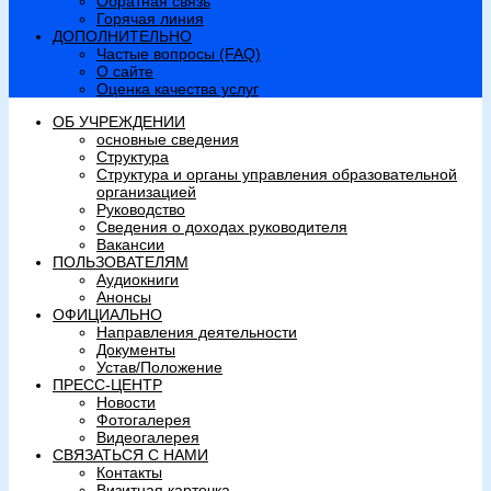
Обратная связь
Горячая линия
ДОПОЛНИТЕЛЬНО
Частые вопросы (FAQ)
О сайте
Оценка качества услуг
ОБ УЧРЕЖДЕНИИ
основные сведения
Структура
Структура и органы управления образовательной
организацией
Руководство
Сведения о доходах руководителя
Вакансии
ПОЛЬЗОВАТЕЛЯМ
Аудиокниги
Анонсы
ОФИЦИАЛЬНО
Направления деятельности
Документы
Устав/Положение
ПРЕСС-ЦЕНТР
Новости
Фотогалерея
Видеогалерея
СВЯЗАТЬСЯ С НАМИ
Контакты
Визитная карточка