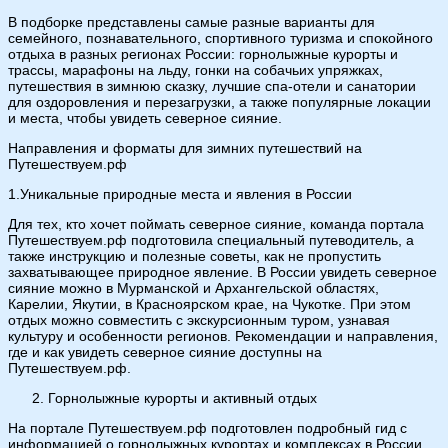
В подборке представлены самые разные варианты для
семейного, познавательного, спортивного туризма и спокойного
отдыха в разных регионах России: горнолыжные курорты и
трассы, марафоны на льду, гонки на собачьих упряжках,
путешествия в зимнюю сказку, лучшие спа-отели и санатории
для оздоровления и перезагрузки, а также популярные локации
и места, чтобы увидеть северное сияние.
Направления и форматы для зимних путешествий на
Путешествуем.рф
1.Уникальные природные места и явления в России
Для тех, кто хочет поймать северное сияние, команда портала
Путешествуем.рф подготовила специальный путеводитель, а
также инструкцию и полезные советы, как не пропустить
захватывающее природное явление. В России увидеть северное
сияние можно в Мурманской и Архангельской областях,
Карелии, Якутии, в Красноярском крае, на Чукотке. При этом
отдых можно совместить с экскурсионным туром, узнавая
культуру и особенности регионов. Рекомендации и направления,
где и как увидеть северное сияние доступны на
Путешествуем.рф.
Горнолыжные курорты и активный отдых
На портале Путешествуем.рф подготовлен подробный гид с
информацией о горнолыжных курортах и комплексах в России.