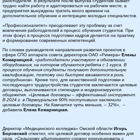
работодателя. В результате после выпуска студентам бывает
трудно найти работу и адаптироваться на рабочем месте, а
предприятия вынуждены тратить много времени на
дополнительное обучение и интеграцию молодых специалистов.
«Профессионалитет» преодолевает эту проблему за счет
вовлечения работодателей в процесс обучения студентов. При
этом фокус в процессе подготовки кадров делается на практику
и формирование современных компетенций.
По словам руководителя направления развития проектов в
сфере СПО аппарата совета директоров ОАО «Римера»
Елены
Комарницкой
,
«работодатели участвуют в обновлении
оборудования, на котором обучаются ребята с 1 курса. В
процессе обучения студенты получают дополнительную
квалификацию, поэтому они быстрее вживаются в роль
сотрудников».
Кроме того, для качественной подготовки и
последующего трудоустройства студентов заключаются целевые
договоры, выплачиваются стипендии и модернизируются
общежития.
«Целевые договоры – эффективный инструмент.
В 2024 г. в Первоуральске 90% поступивших заключили
целевые договоры. На Камчатке чуть меньше, – 32%»
, –
добавила
Елена Комарницкая.
Директор «Медицинского колледжа» Омской области
Игорь
Боровский
отметил, что целевой договор особенно важен для
села.
«Сельскому абитуриенту сложно конкурировать с