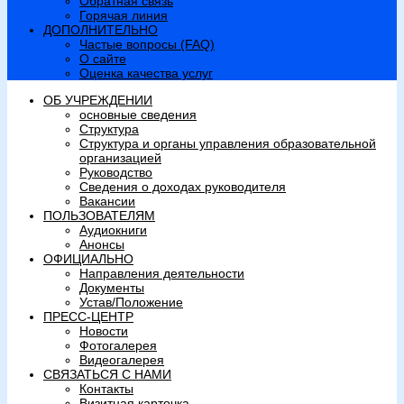
Обратная связь
Горячая линия
ДОПОЛНИТЕЛЬНО
Частые вопросы (FAQ)
О сайте
Оценка качества услуг
ОБ УЧРЕЖДЕНИИ
основные сведения
Структура
Структура и органы управления образовательной
организацией
Руководство
Сведения о доходах руководителя
Вакансии
ПОЛЬЗОВАТЕЛЯМ
Аудиокниги
Анонсы
ОФИЦИАЛЬНО
Направления деятельности
Документы
Устав/Положение
ПРЕСС-ЦЕНТР
Новости
Фотогалерея
Видеогалерея
СВЯЗАТЬСЯ С НАМИ
Контакты
Визитная карточка