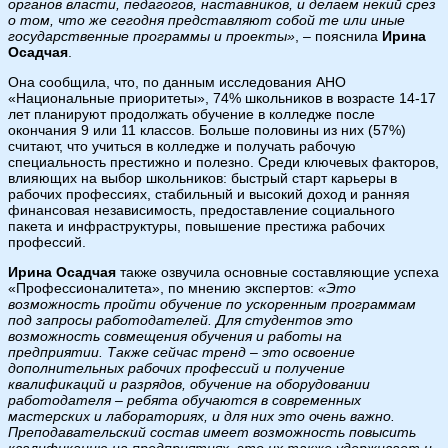
органов власти, педагогов, наставников, и делаем некий срез
о том, что же сегодня представляют собой те или иные
государственные программы и проекты»
, – пояснила
Ирина
Осадчая
.
Она сообщила, что, по данным исследования АНО
«Национальные приоритеты», 74% школьников в возрасте 14-17
лет планируют продолжать обучение в колледже после
окончания 9 или 11 классов. Больше половины из них (57%)
считают, что учиться в колледже и получать рабочую
специальность престижно и полезно. Среди ключевых факторов,
влияющих на выбор школьников: быстрый старт карьеры в
рабочих профессиях, стабильный и высокий доход и ранняя
финансовая независимость, предоставление социального
пакета и инфраструктуры, повышение престижа рабочих
профессий.
Ирина Осадчая
также озвучила основные составляющие успеха
«Профессионалитета», по мнению экспертов:
«Это
возможность пройти обучение по ускоренным программам
под запросы работодателей. Для студентов это
возможность совмещения обучения и работы на
предприятии. Также сейчас тренд – это освоение
дополнительных рабочих профессий и получение
квалификаций и разрядов, обучение на оборудовании
работодателя – ребята обучаются в современных
мастерских и лабораториях, и для них это очень важно.
Преподавательский состав имеет возможность повысить
квалификацию на предприятиях, это их также удерживает и