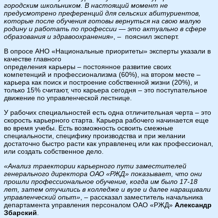
городским школьником. В настоящий момент не
предусмотрено преференций для сельских абитуриентов,
которые после обучения готовы вернуться на свою малую
родину и работать по профессии — это актуально в сфере
образования и здравоохранения»
, – пояснил эксперт.
В опросе АНО «Национальные приоритеты» эксперты указали в
качестве главного
определения карьеры – постоянное развитие своих
компетенций и профессионализма (60%), на втором месте –
карьера как поиск и построение собственной жизни (20%), и
только 15% считают, что карьера сегодня – это поступательное
движение по управленческой лестнице.
У рабочих специальностей есть одна отличительная черта – это
скорость карьерного старта. Карьера рабочего начинается еще
во время учебы. Есть возможность освоить смежные
специальности, специфику производства и при желании
достаточно быстро расти как управленец или как профессионал,
или создать собственное дело.
«Анализ траектории карьерного пути заместителей
генерального директора ОАО «РЖД» показывает, что они
прошли профессиональное обучение, когда им было 17-18
лет, затем отучились в колледже и вузе и далее наращивали
управленческий опыт»
, – рассказал заместитель начальника
департамента управления персоналом ОАО «РЖД»
Александр
Збарский
.