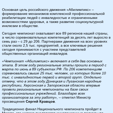
Основная цель российского движения «Абилимпикс» –
формирование механизмов комплексной профессиональной
реабилитации людей с инвалидностью и ограниченными
возможностями здоровья, а также развитие социокультурной
инклюзии в обществе.
Сегодня чемпионат охватывает все 89 регионов нашей страны,
а число соревновательных компетенций за десять лет выросло в
семь раз – с 29 до 206. Партнерами движения на всех уровнях
стали около 2,5 тыс. предприятий, а все ключевые решения
сегодня принимаются с участием представителей
общественных организаций инвалидов.
«Чемпионат «Абилимпикс» включает в себя два основных
этапа. В этом году региональные этапы прошли в период с
марта по июнь в 89 субъектах РФ. По 206 компетенциям
соревновались свыше 25 тыс. человек, из которых более 10
тыс. с инвалидностью первой и второй групп. Отдельно
отмечу, что в этом году Донецкая и Луганская народные
республики, Херсонская и Запорожская области впервые
провели региональные чемпионаты на базе своих
профессиональных учреждений. Благодарю всех
организаторов за эту работу»,
– отметил Министр
просвещения
Сергей Кравцов
.
Традиционно финал Национального чемпионата пройдет в