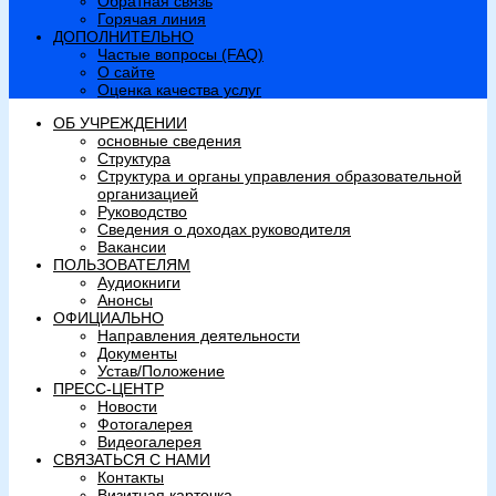
Обратная связь
Горячая линия
ДОПОЛНИТЕЛЬНО
Частые вопросы (FAQ)
О сайте
Оценка качества услуг
ОБ УЧРЕЖДЕНИИ
основные сведения
Структура
Структура и органы управления образовательной
организацией
Руководство
Сведения о доходах руководителя
Вакансии
ПОЛЬЗОВАТЕЛЯМ
Аудиокниги
Анонсы
ОФИЦИАЛЬНО
Направления деятельности
Документы
Устав/Положение
ПРЕСС-ЦЕНТР
Новости
Фотогалерея
Видеогалерея
СВЯЗАТЬСЯ С НАМИ
Контакты
Визитная карточка