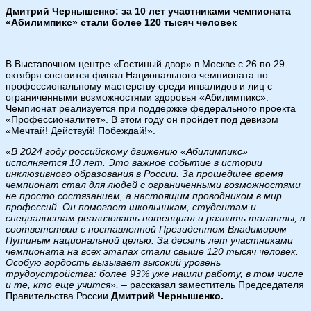
Дмитрий Чернышенко: за 10 лет участниками чемпионата
«Абилимпикс» стали более 120 тысяч человек
В Выставочном центре «Гостиный двор» в Москве с 26 по 29
октября состоится финал Национального чемпионата по
профессиональному мастерству среди инвалидов и лиц с
ограниченными возможностями здоровья «Абилимпикс».
Чемпионат реализуется при поддержке федерального проекта
«Профессионалитет». В этом году он пройдет под девизом
«Мечтай! Действуй! Побеждай!».
«В 2024 году российскому движению «Абилимпикс»
исполняется 10 лет. Это важное событие в истории
инклюзивного образования в России. За прошедшее время
чемпионат стал для людей с ограниченными возможностями
не просто состязанием, а настоящим проводником в мир
профессий. Он помогает школьникам, студентам и
специалистам реализовать потенциал и развить таланты, в
соответствии с поставленной Президентом Владимиром
Путиным национальной целью. За десять лет участниками
чемпионата на всех этапах стали свыше 120 тысяч человек.
Особую гордость вызывает высокий уровень
трудоустройства: более 93% уже нашли работу, в том числе
и те, кто еще учится»,
– рассказал заместитель Председателя
Правительства России
Дмитрий Чернышенко.