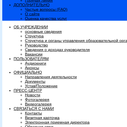
Горячая линия
ДОПОЛНИТЕЛЬНО
Частые вопросы (FAQ)
О сайте
Оценка качества услуг
ОБ УЧРЕЖДЕНИИ
основные сведения
Структура
Структура и органы управления образовательной орг
Руководство
Сведения о доходах руководителя
Вакансии
ПОЛЬЗОВАТЕЛЯМ
Аудиокниги
Анонсы
ОФИЦИАЛЬНО
Направления деятельности
Документы
Устав/Положение
ПРЕСС-ЦЕНТР
Новости
Фотогалерея
Видеогалерея
СВЯЗАТЬСЯ С НАМИ
Контакты
Визитная карточка
Электронная приемная директора
Обратная связь