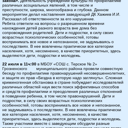
закона».
Деятельность учреждений культуры по профилактике
различных асоциальных явлений, в том числе и
преступности, широка, многообразна и глубока. Данном
мероприятии делал наставления заведующий ДК Хажиев И.И.
Рассказал об ответственности за его нарушение.
Ребята ответили на вопросы о разрешенном времени
нахождения детей разного возраста вне дома без
сопровождения родителей. Дети и подростки, в силу своих
возрастных психологических особенностей, готовы
воспринимать все новое и непознанное, не задумываясь о
последствиях. В нее вовлечены практически все категории
населения, хотя, несомненно, в качестве приоритетных, здесь
выделяются дети, подростки и молодежь.
22 июля в 11ч:00
в МБОУ «СОШ с. Терское № 2»
Грозненского муниципального района провели совместную
беседу по профилактике правонарушений несовершеннолетних,
и защите их прав «Бездна в которую надо заглянуть». Сложная
криминогенная обстановка в стране побуждает исследователей
различных областей наук вести поиск эффективных способов
и средств профилактики и преодоления различных отклонений
в поведении ребенка, в том числе правонарушений. Дети и
подростки, в силу своих возрастных психологических
особенностей, готовы воспринимать все новое и непознанное,
не задумываясь о последствиях. В нее вовлечены практически
все категории населения, хотя, несомненно, в качестве
приоритетных, здесь выделяются дети, подростки и молодежь.
Также участники вместе с заведующим обсудили разные
поступки и жизненные ситуации, порассуждают, как надо вести