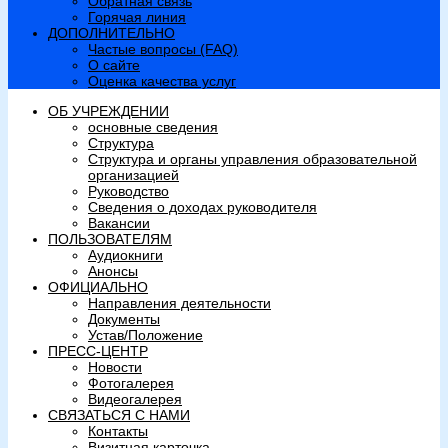
Обратная связь
Горячая линия
ДОПОЛНИТЕЛЬНО
Частые вопросы (FAQ)
О сайте
Оценка качества услуг
ОБ УЧРЕЖДЕНИИ
основные сведения
Структура
Структура и органы управления образовательной
организацией
Руководство
Сведения о доходах руководителя
Вакансии
ПОЛЬЗОВАТЕЛЯМ
Аудиокниги
Анонсы
ОФИЦИАЛЬНО
Направления деятельности
Документы
Устав/Положение
ПРЕСС-ЦЕНТР
Новости
Фотогалерея
Видеогалерея
СВЯЗАТЬСЯ С НАМИ
Контакты
Визитная карточка