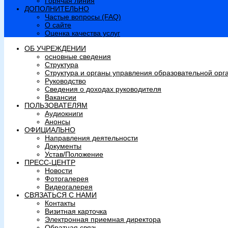
Горячая линия
ДОПОЛНИТЕЛЬНО
Частые вопросы (FAQ)
О сайте
Оценка качества услуг
ОБ УЧРЕЖДЕНИИ
основные сведения
Структура
Структура и органы управления образовательной орг
Руководство
Сведения о доходах руководителя
Вакансии
ПОЛЬЗОВАТЕЛЯМ
Аудиокниги
Анонсы
ОФИЦИАЛЬНО
Направления деятельности
Документы
Устав/Положение
ПРЕСС-ЦЕНТР
Новости
Фотогалерея
Видеогалерея
СВЯЗАТЬСЯ С НАМИ
Контакты
Визитная карточка
Электронная приемная директора
Обратная связь