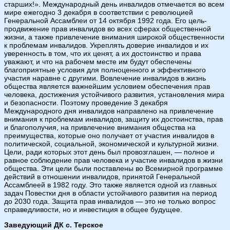
старших!». Международный день инвалидов отмечается во всем
мире ежегодно 3 декабря в соответствии с революцией
Генеральной Ассамблеи от 14 октября 1992 года. Его цель-
продвижение прав инвалидов во всех сферах общественной
жизни, а также привлечение внимания широкой общественности
к проблемам инвалидов. Укреплять доверие инвалидов и их
уверенность в том, что их ценят, а их достоинство и права
уважают, и что на рабочем месте им будут обеспечены
благоприятные условия для полноценного и эффективного
участия наравне с другими. Вовлечение инвалидов в жизнь
общества является важнейшим условием обеспечения прав
человека, достижения устойчивого развития, установления мира
и безопасности. Поэтому проведение 3 декабря
Международного дня инвалидов направлено на привлечение
внимания к проблемам инвалидов, защиту их достоинства, прав
и благополучия, на привлечение внимания общества на
преимущества, которые оно получает от участия инвалидов в
политической, социальной, экономической и культурной жизни.
Цели, ради которых этот день был провозглашен, — полное и
равное соблюдение прав человека и участие инвалидов в жизни
общества. Эти цели были поставлены во Всемирной программе
действий в отношении инвалидов, принятой Генеральной
Ассамблеей в 1982 году. Это также является одной из главных
задач Повестки дня в области устойчивого развития на период
до 2030 года. Защита прав инвалидов — это не только вопрос
справедливости, но и инвестиция в общее будущее.
Заведующий ДК с. Терское