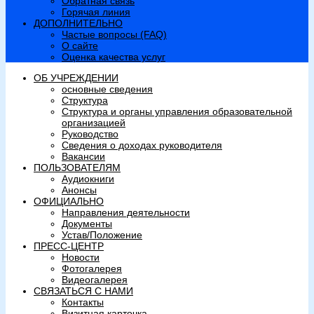
Обратная связь
Горячая линия
ДОПОЛНИТЕЛЬНО
Частые вопросы (FAQ)
О сайте
Оценка качества услуг
ОБ УЧРЕЖДЕНИИ
основные сведения
Структура
Структура и органы управления образовательной
организацией
Руководство
Сведения о доходах руководителя
Вакансии
ПОЛЬЗОВАТЕЛЯМ
Аудиокниги
Анонсы
ОФИЦИАЛЬНО
Направления деятельности
Документы
Устав/Положение
ПРЕСС-ЦЕНТР
Новости
Фотогалерея
Видеогалерея
СВЯЗАТЬСЯ С НАМИ
Контакты
Визитная карточка