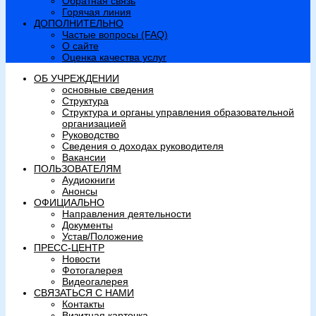
Обратная связь
Горячая линия
ДОПОЛНИТЕЛЬНО
Частые вопросы (FAQ)
О сайте
Оценка качества услуг
ОБ УЧРЕЖДЕНИИ
основные сведения
Структура
Структура и органы управления образовательной
организацией
Руководство
Сведения о доходах руководителя
Вакансии
ПОЛЬЗОВАТЕЛЯМ
Аудиокниги
Анонсы
ОФИЦИАЛЬНО
Направления деятельности
Документы
Устав/Положение
ПРЕСС-ЦЕНТР
Новости
Фотогалерея
Видеогалерея
СВЯЗАТЬСЯ С НАМИ
Контакты
Визитная карточка