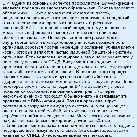
Б.И. Одним из основных аспектов профилактики ВИЧ–инфекции
является пропаганда здорового образа жизни. Основа здорового
образа жизни — ежедневная физическая активность,
рациональное питание, закаливание организма, полноценный
отдых, профилактика вредных привычек и стрессовых
состояний. ВИЧ — это необычный вирус, потому что человек
может быть инфицирован много лет и казаться при этом
абсолютно здоровым. Но вирус постепенно размножается
внутри организма и в конце концов уничтожает возможность
организма бороться против инфекций и болезней, убивая клетки
крови, которые являются частью иммунной (защитной) системы
организма. Если человек инфицирован, это ещё не значит, что у
него сразу разовьётся СПИД. Вирус может находиться в
организме десять и более лет, прежде чем человек почувствует
какие-либо симптомы заболевания. В течение этого периода
человек может выглядеть и чувствовать себя абсолютно
здоровым, но при этом может передать этот вирус другим. Через
некоторое время после попадания ВИЧ в организм у людей
появляется состояние, напоминающее грипп, но через
несколько дней оно проходит. Обычно никто не связывает эти
проявления с ВИЧ-инфекцией. Попав в организм, вирус
постепенно разрушает иммунную систему, и, в конце концов,
она становится такой слабой, что у человека появляются
серьёзные проблемы со здоровьем. Могут развиться пневмония,
рак, различные формы лихорадки, другие серьёзные
заболевания, многие из которых никогда не возникают у людей с
неразрушенной иммунной системой. Эта стадия заболевания
называется СПИД. В настоящее время нет лекарства,