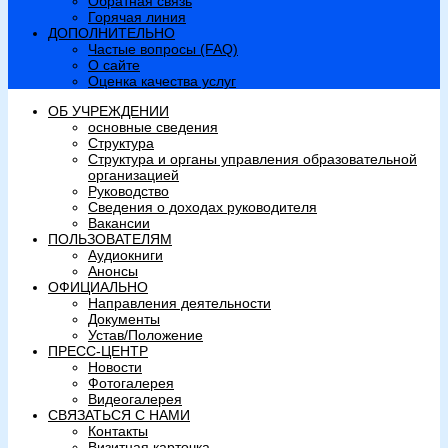
Обратная связь
Горячая линия
ДОПОЛНИТЕЛЬНО
Частые вопросы (FAQ)
О сайте
Оценка качества услуг
ОБ УЧРЕЖДЕНИИ
основные сведения
Структура
Структура и органы управления образовательной
организацией
Руководство
Сведения о доходах руководителя
Вакансии
ПОЛЬЗОВАТЕЛЯМ
Аудиокниги
Анонсы
ОФИЦИАЛЬНО
Направления деятельности
Документы
Устав/Положение
ПРЕСС-ЦЕНТР
Новости
Фотогалерея
Видеогалерея
СВЯЗАТЬСЯ С НАМИ
Контакты
Визитная карточка