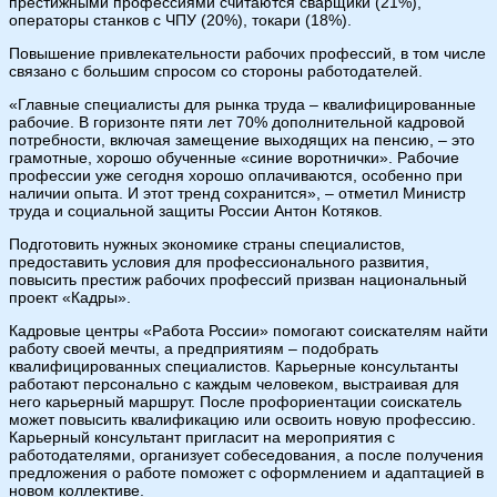
престижными профессиями считаются сварщики (21%),
операторы станков с ЧПУ (20%), токари (18%).
Повышение привлекательности рабочих профессий, в том числе
связано с большим спросом со стороны работодателей.
«Главные специалисты для рынка труда – квалифицированные
рабочие. В горизонте пяти лет 70% дополнительной кадровой
потребности, включая замещение выходящих на пенсию, – это
грамотные, хорошо обученные «синие воротнички». Рабочие
профессии уже сегодня хорошо оплачиваются, особенно при
наличии опыта. И этот тренд сохранится», – отметил Министр
труда и социальной защиты России Антон Котяков.
Подготовить нужных экономике страны специалистов,
предоставить условия для профессионального развития,
повысить престиж рабочих профессий призван национальный
проект «Кадры».
Кадровые центры «Работа России» помогают соискателям найти
работу своей мечты, а предприятиям – подобрать
квалифицированных специалистов. Карьерные консультанты
работают персонально с каждым человеком, выстраивая для
него карьерный маршрут. После профориентации соискатель
может повысить квалификацию или освоить новую профессию.
Карьерный консультант пригласит на мероприятия с
работодателями, организует собеседования, а после получения
предложения о работе поможет с оформлением и адаптацией в
новом коллективе.