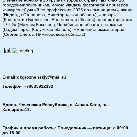
В течение ноября в 29 крупных городах страны, включая 16
городов-миллионников, можно увидеть фотографии призеров
конкурса «Лучший по профессии»-2025 по номинациям «швея»
(Надежда Степанова, Нижегородская область), «повар»
(Константин Балдышев, Вологодская область), «оператор станка
с ЧПУ» (Максим Касьянов, Челябинская область), «токарь»
(Вадим Гирка, Калужская область), «машинист экскаватора»
(Сергей Снегов, Нижегородская область).
E-mail:okgroznenskiy@mail.ru
Телефон
:
+79635922332
Адрес: Чеченская Республика, с. Алхан-Кала, пл.
Кадырова12.
График и время работы: Понедельник — пятница: с 09:00
до 18:00