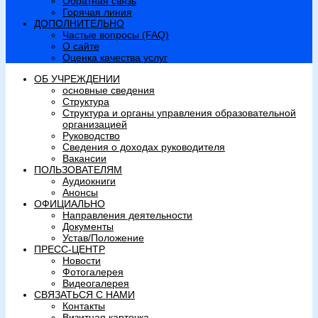
Обратная связь
Горячая линия
ДОПОЛНИТЕЛЬНО
Частые вопросы (FAQ)
О сайте
Оценка качества услуг
ОБ УЧРЕЖДЕНИИ
основные сведения
Структура
Структура и органы управления образовательной
организацией
Руководство
Сведения о доходах руководителя
Вакансии
ПОЛЬЗОВАТЕЛЯМ
Аудиокниги
Анонсы
ОФИЦИАЛЬНО
Направления деятельности
Документы
Устав/Положение
ПРЕСС-ЦЕНТР
Новости
Фотогалерея
Видеогалерея
СВЯЗАТЬСЯ С НАМИ
Контакты
Визитная карточка