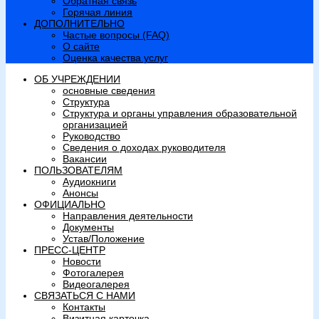
Обратная связь
Горячая линия
ДОПОЛНИТЕЛЬНО
Частые вопросы (FAQ)
О сайте
Оценка качества услуг
ОБ УЧРЕЖДЕНИИ
основные сведения
Структура
Структура и органы управления образовательной
организацией
Руководство
Сведения о доходах руководителя
Вакансии
ПОЛЬЗОВАТЕЛЯМ
Аудиокниги
Анонсы
ОФИЦИАЛЬНО
Направления деятельности
Документы
Устав/Положение
ПРЕСС-ЦЕНТР
Новости
Фотогалерея
Видеогалерея
СВЯЗАТЬСЯ С НАМИ
Контакты
Визитная карточка