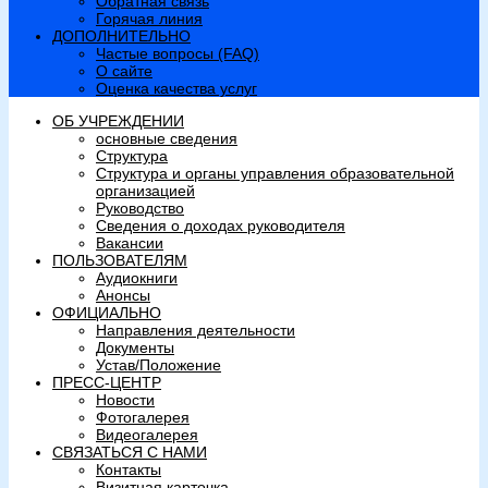
Обратная связь
Горячая линия
ДОПОЛНИТЕЛЬНО
Частые вопросы (FAQ)
О сайте
Оценка качества услуг
ОБ УЧРЕЖДЕНИИ
основные сведения
Структура
Структура и органы управления образовательной
организацией
Руководство
Сведения о доходах руководителя
Вакансии
ПОЛЬЗОВАТЕЛЯМ
Аудиокниги
Анонсы
ОФИЦИАЛЬНО
Направления деятельности
Документы
Устав/Положение
ПРЕСС-ЦЕНТР
Новости
Фотогалерея
Видеогалерея
СВЯЗАТЬСЯ С НАМИ
Контакты
Визитная карточка