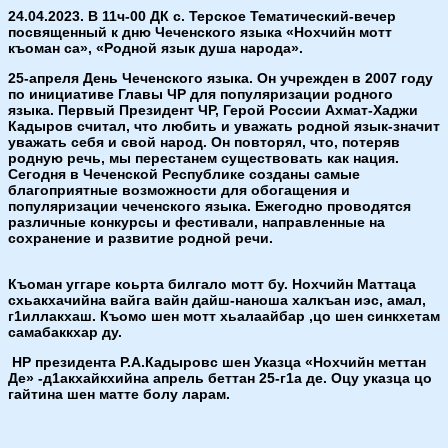
24.04.2023. В 11ч-00 ДК с. Терское Тематический-вечер
посвященный к дню Чеченского языка «Нохчийн мотт
къоман са», «Родной язык душа народа».
25-апреля День Чеченского языка. Он учрежден в 2007 году
по инициативе Главы ЧР для популяризации родного
языка. Первый Президент ЧР, Герой России Ахмат-Хаджи
Кадыров считал, что любить и уважать родной язык-значит
уважать себя и свой народ. Он повторял, что, потеряв
родную речь, мы перестанем существовать как нация.
Сегодня в Чеченской Республике созданы самые
благоприятные возможности для обогащения и
популяризации чеченского языка. Ежегодно проводятся
различные конкурсы и фестивали, направленные на
сохранение и развитие родной речи.
Къоман уггаре коьрта билгало мотт бу. Нохчийн Маттаца
схьакхачийна вайга вайн дайш-наноша халкъан иэс, амал,
г1иллакхаш. Къомо шен мотт хьалаайбар ,цо шен синкхетам
самабаккхар ду.
НР президента Р.А.Кадыровс шен Указца «Нохчийн меттан
Де» -д1акхайкхийна апрель беттан 25-г1а де. Оцу указца цо
гайтина шен матте болу ларам.