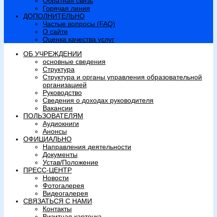
Обратная связь
Горячая линия
ДОПОЛНИТЕЛЬНО
Частые вопросы (FAQ)
О сайте
Оценка качества услуг
ОБ УЧРЕЖДЕНИИ
основные сведения
Структура
Структура и органы управления образовательной
организацией
Руководство
Сведения о доходах руководителя
Вакансии
ПОЛЬЗОВАТЕЛЯМ
Аудиокниги
Анонсы
ОФИЦИАЛЬНО
Направления деятельности
Документы
Устав/Положение
ПРЕСС-ЦЕНТР
Новости
Фотогалерея
Видеогалерея
СВЯЗАТЬСЯ С НАМИ
Контакты
Визитная карточка