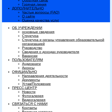
Обратная связь
Горячая линия
ДОПОЛНИТЕЛЬНО
Частые вопросы (FAQ)
О сайте
Оценка качества услуг
ОБ УЧРЕЖДЕНИИ
основные сведения
Структура
Структура и органы управления образовательной
организацией
Руководство
Сведения о доходах руководителя
Вакансии
ПОЛЬЗОВАТЕЛЯМ
Аудиокниги
Анонсы
ОФИЦИАЛЬНО
Направления деятельности
Документы
Устав/Положение
ПРЕСС-ЦЕНТР
Новости
Фотогалерея
Видеогалерея
СВЯЗАТЬСЯ С НАМИ
Контакты
Визитная карточка