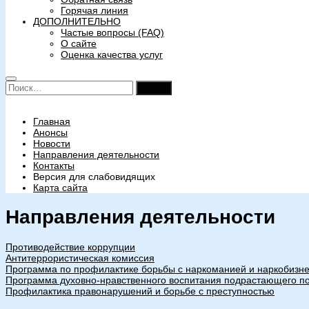
Горячая линия
ДОПОЛНИТЕЛЬНО
Частые вопросы (FAQ)
О сайте
Оценка качества услуг
Найти:
Главная
Анонсы
Новости
Направления деятельности
Контакты
Версия для слабовидящих
Карта сайта
Направления деятельности
Противодействие коррупции
Антитеррористическая комиссия
Программа по профилактике борьбы с наркоманией и наркобизн
Программа духовно-нравственного воспитания подрастающего п
Профилактика правонарушений и борьбе с преступностью