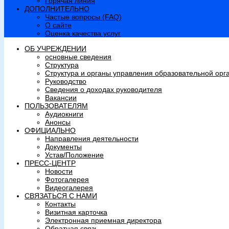
Горячая линия
ДОПОЛНИТЕЛЬНО
Частые вопросы (FAQ)
О сайте
Оценка качества услуг
ОБ УЧРЕЖДЕНИИ
основные сведения
Структура
Структура и органы управления образовательной орг
Руководство
Сведения о доходах руководителя
Вакансии
ПОЛЬЗОВАТЕЛЯМ
Аудиокниги
Анонсы
ОФИЦИАЛЬНО
Направления деятельности
Документы
Устав/Положение
ПРЕСС-ЦЕНТР
Новости
Фотогалерея
Видеогалерея
СВЯЗАТЬСЯ С НАМИ
Контакты
Визитная карточка
Электронная приемная директора
Обратная связь